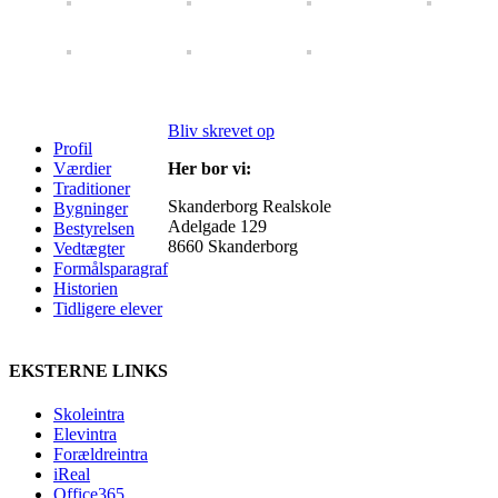
Bliv skrevet op
Profil
Værdier
Her bor vi:
Traditioner
Skanderborg Realskole
Bygninger
Adelgade 129
Bestyrelsen
8660 Skanderborg
Vedtægter
Formålsparagraf
Historien
Tidligere elever
EKSTERNE LINKS
Skoleintra
Elevintra
Forældreintra
iReal
Office365