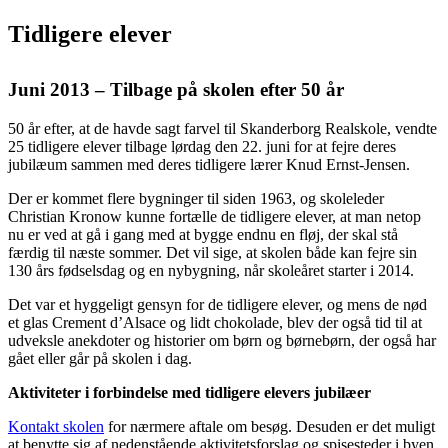
Tidligere elever
Juni 2013 – Tilbage på skolen efter 50 år
50 år efter, at de havde sagt farvel til Skanderborg Realskole, vendte
25 tidligere elever tilbage lørdag den 22. juni for at fejre deres
jubilæum sammen med deres tidligere lærer Knud Ernst-Jensen.
Der er kommet flere bygninger til siden 1963, og skoleleder
Christian Kronow kunne fortælle de tidligere elever, at man netop
nu er ved at gå i gang med at bygge endnu en fløj, der skal stå
færdig til næste sommer. Det vil sige, at skolen både kan fejre sin
130 års fødselsdag og en nybygning, når skoleåret starter i 2014.
Det var et hyggeligt gensyn for de tidligere elever, og mens de nød
et glas Crement d’Alsace og lidt chokolade, blev der også tid til at
udveksle anekdoter og historier om børn og børnebørn, der også har
gået eller går på skolen i dag.
Aktiviteter i forbindelse med tidligere elevers jubilæer
Kontakt skolen
for nærmere aftale om besøg. Desuden er det muligt
at benytte sig af nedenstående aktivitetsforslag og spisesteder i byen