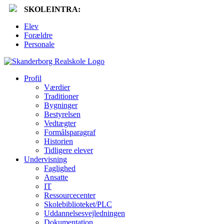
SKOLEINTRA:
Elev
Forældre
Personale
Profil
Værdier
Traditioner
Bygninger
Bestyrelsen
Vedtægter
Formålsparagraf
Historien
Tidligere elever
Undervisning
Faglighed
Ansatte
IT
Ressourcecenter
Skolebiblioteket/PLC
Uddannelsesvejledningen
Dokumentation