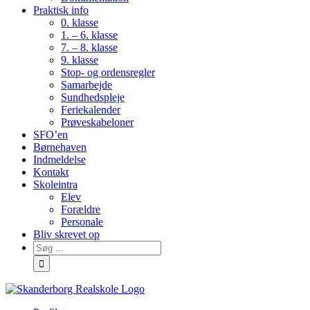
Praktisk info
0. klasse
1. – 6. klasse
7. – 8. klasse
9. klasse
Stop- og ordensregler
Samarbejde
Sundhedspleje
Feriekalender
Prøveskabeloner
SFO’en
Børnehaven
Indmeldelse
Kontakt
Skoleintra
Elev
Forældre
Personale
Bliv skrevet op