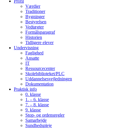
Profil
Værdier
Traditioner
Bygninger
Bestyrelsen
Vedtægter
Formålsparagraf
Historien
Tidligere elever
Undervisning
Faglighed
Ansatte
IT
Ressourcecenter
Skolebiblioteket/PLC
Uddannelsesvejledningen
Dokumentation
Praktisk info
0. klasse
1. – 6. klasse
7. – 8. klasse
9. klasse
Stop- og ordensregler
Samarbejde
Sundhedspleje