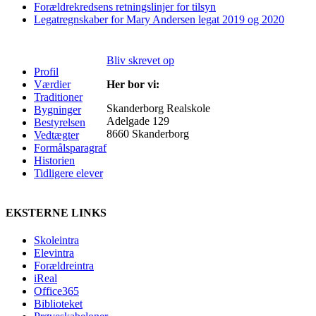
Forældrekredsens retningslinjer for tilsyn
Legatregnskaber for Mary Andersen legat 2019 og 2020
Bliv skrevet op
Profil
Værdier
Her bor vi:
Traditioner
Skanderborg Realskole
Bygninger
Adelgade 129
Bestyrelsen
8660 Skanderborg
Vedtægter
Formålsparagraf
Historien
Tidligere elever
EKSTERNE LINKS
Skoleintra
Elevintra
Forældreintra
iReal
Office365
Biblioteket