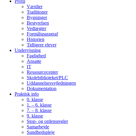
Profil
Værdier
Traditioner
Bygninger
Bestyrelsen
Vedtægter
Formålsparagraf
Historien
Tidligere elever
Undervisning
Faglighed
Ansatte
IT
Ressourcecenter
Skolebiblioteket/PLC
Uddannelsesvejledningen
Dokumentation
Praktisk info
0. klasse
1. – 6. klasse
7. – 8. klasse
9. klasse
Stop- og ordensregler
Samarbejde
Sundhedspleje