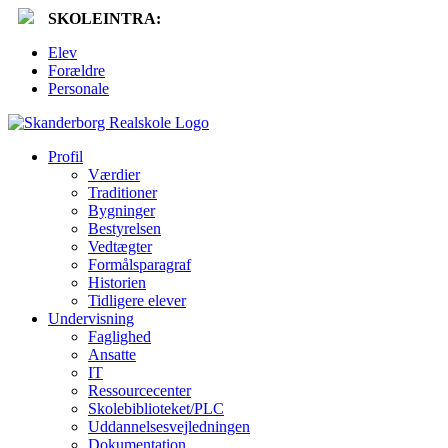
SKOLEINTRA:
Elev
Forældre
Personale
Profil
Værdier
Traditioner
Bygninger
Bestyrelsen
Vedtægter
Formålsparagraf
Historien
Tidligere elever
Undervisning
Faglighed
Ansatte
IT
Ressourcecenter
Skolebiblioteket/PLC
Uddannelsesvejledningen
Dokumentation