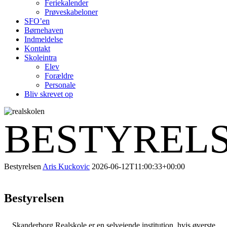
Feriekalender
Prøveskabeloner
SFO’en
Børnehaven
Indmeldelse
Kontakt
Skoleintra
Elev
Forældre
Personale
Bliv skrevet op
BESTYREL
Bestyrelsen
Aris Kuckovic
2026-06-12T11:00:33+00:00
Bestyrelsen
Skanderborg Realskole er en selvejende institution, hvis øverste