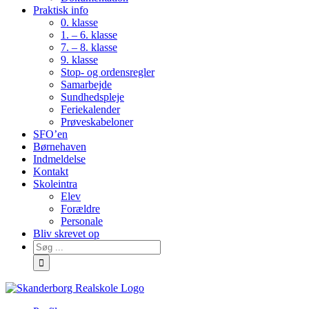
Praktisk info
0. klasse
1. – 6. klasse
7. – 8. klasse
9. klasse
Stop- og ordensregler
Samarbejde
Sundhedspleje
Feriekalender
Prøveskabeloner
SFO’en
Børnehaven
Indmeldelse
Kontakt
Skoleintra
Elev
Forældre
Personale
Bliv skrevet op