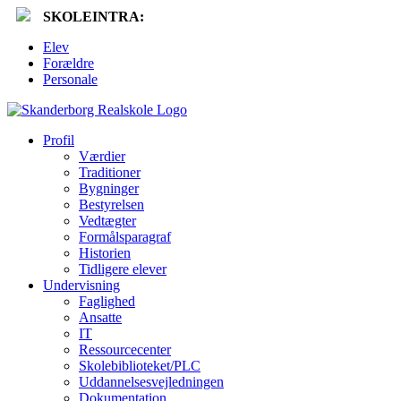
SKOLEINTRA:
Elev
Forældre
Personale
Profil
Værdier
Traditioner
Bygninger
Bestyrelsen
Vedtægter
Formålsparagraf
Historien
Tidligere elever
Undervisning
Faglighed
Ansatte
IT
Ressourcecenter
Skolebiblioteket/PLC
Uddannelsesvejledningen
Dokumentation