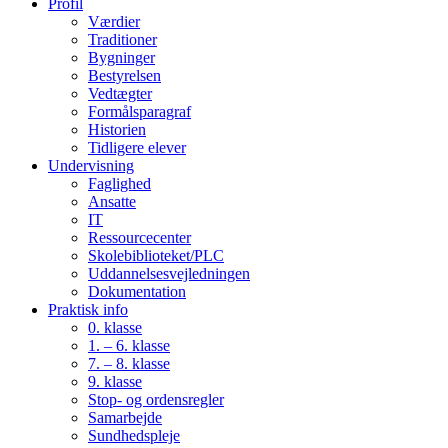
Profil
Værdier
Traditioner
Bygninger
Bestyrelsen
Vedtægter
Formålsparagraf
Historien
Tidligere elever
Undervisning
Faglighed
Ansatte
IT
Ressourcecenter
Skolebiblioteket/PLC
Uddannelsesvejledningen
Dokumentation
Praktisk info
0. klasse
1. – 6. klasse
7. – 8. klasse
9. klasse
Stop- og ordensregler
Samarbejde
Sundhedspleje