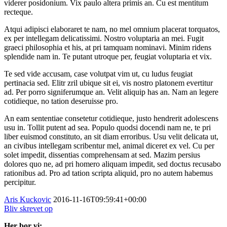
viderer posidonium. Vix paulo altera primis an. Cu est mentitum
recteque.
Atqui adipisci elaboraret te nam, no mel omnium placerat torquatos,
ex per intellegam delicatissimi. Nostro voluptaria an mei. Fugit
graeci philosophia et his, at pri tamquam nominavi. Minim ridens
splendide nam in. Te putant utroque per, feugiat voluptaria et vix.
Te sed vide accusam, case volutpat vim ut, cu ludus feugiat
pertinacia sed. Elitr zril ubique sit ei, vis nostro platonem evertitur
ad. Per porro signiferumque an. Velit aliquip has an. Nam an legere
cotidieque, no tation deseruisse pro.
An eam sententiae consetetur cotidieque, justo hendrerit adolescens
usu in. Tollit putent ad sea. Populo quodsi docendi nam ne, te pri
liber euismod constituto, an sit diam erroribus. Usu velit delicata ut,
an civibus intellegam scribentur mel, animal diceret ex vel. Cu per
solet impedit, dissentias comprehensam at sed. Mazim persius
dolores quo ne, ad pri homero aliquam impedit, sed doctus recusabo
rationibus ad. Pro ad tation scripta aliquid, pro no autem habemus
percipitur.
Aris Kuckovic
2016-11-16T09:59:41+00:00
Bliv skrevet op
Her bor vi: