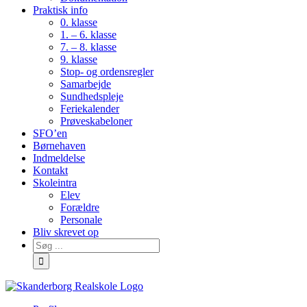
Praktisk info
0. klasse
1. – 6. klasse
7. – 8. klasse
9. klasse
Stop- og ordensregler
Samarbejde
Sundhedspleje
Feriekalender
Prøveskabeloner
SFO’en
Børnehaven
Indmeldelse
Kontakt
Skoleintra
Elev
Forældre
Personale
Bliv skrevet op