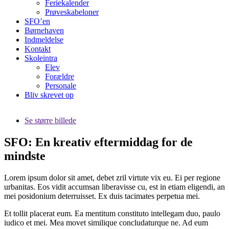
Feriekalender
Prøveskabeloner
SFO’en
Børnehaven
Indmeldelse
Kontakt
Skoleintra
Elev
Forældre
Personale
Bliv skrevet op
Se større billede
SFO: En kreativ eftermiddag for de
mindste
Lorem ipsum dolor sit amet, debet zril virtute vix eu. Ei per regione
urbanitas. Eos vidit accumsan liberavisse cu, est in etiam eligendi, an
mei posidonium deterruisset. Ex duis tacimates perpetua mei.
Et tollit placerat eum. Ea mentitum constituto intellegam duo, paulo
iudico et mei. Mea movet similique concludaturque ne. Ad eum